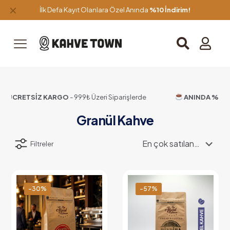
✕
İlk Defa Kayıt Olanlara Özel Anında
%10 İndirim!
ÜCRETSİZ KARGO
- 999₺ Üzeri Siparişlerde
ANINDA %10 İ
Granül Kahve
Filtreler
-30%
-57%