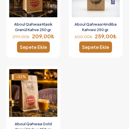
Aboul Qahwaa Klasik
Aboul Qahwaa Hindiba
Granül Kahve 250 gr.
Kahvesi 250 gr.
209,00
₺
259,00
₺
299,00
₺
600,00
₺
Sepete Ekle
Sepete Ekle
-32%
Aboul Qahwaa Gold