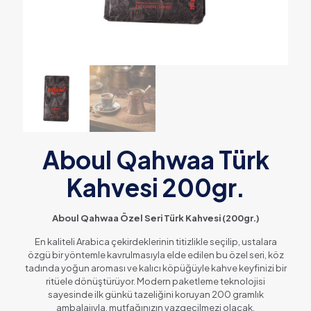
Aboul Qahwaa Türk
Kahvesi 200gr.
Aboul Qahwaa Özel Seri Türk Kahvesi (200gr.)
En kaliteli Arabica çekirdeklerinin titizlikle seçilip, ustalara
özgü bir yöntemle kavrulmasıyla elde edilen bu özel seri, köz
tadında yoğun aroması ve kalıcı köpüğüyle kahve keyfinizi bir
ritüele dönüştürüyor. Modern paketleme teknolojisi
sayesinde ilk günkü tazeliğini koruyan 200 gramlık
ambalajıyla, mutfağınızın vazgeçilmezi olacak.