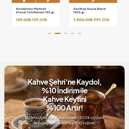
Kurukahveci Mehmet
Davidiop House Blend
Efendi Türk Kahvesi 100 gr.
1000 gr.
139,00
₺
109,00
₺
1.900,00
₺
999,00
₺
Kahve Şehri'ne Kaydol,
%10 İndirim ile
Kahve Keyfini
%100 Artır!
İlk Defa Üye Olan Kullanıcılara 1.500₺ ve Üzeri
Alışverişlerinde Anında %10 İndirim!