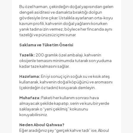
Bu özel harman, çekirdeğin doğal yapısından gelen
dengeli asiditesi ve damakta bıraktığı dolgun
gövdesiyle öne çıkar. Ustalıkla ayarlanan orta-koyu
kavrum profili, kahvenin doğal yağlarını korurken
yanık tadına izin vermez; böylece her fincanda aynı
tazeliği ve pürüzsüz içimi sunar.
Saklama ve Tüketim Önerisi
Tazelik:
200 gramlık özel ambalajı, kahvenin
oksijenle temasını minimumda tutarak son yuduma
kadar taze kalmasını sağlar.
Hazırlama:
En iyi sonuç için soğuk su ve kısık ateş
kullanarak, kahvenin doğal köpüğünü ve aromasını
(çekirdeğin öz tadını) koruyarak demleyin.
Muhafaza:
Paketi her kullanım sonrası hava
almayacak şekilde kapatıp, serin ve kuru bir yerde
saklayarak o “yeni çekilmiş” kokusunu
koruyabilirsiniz.
Neden Aboul Qahwaa?
Eğer aradığınız şey “gerçek kahve tadı” ise, Aboul