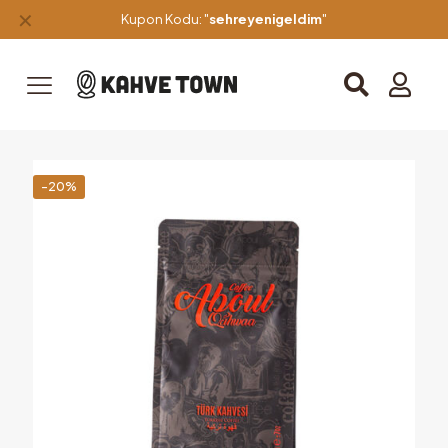
✕
Kupon Kodu: "
sehreyenigeldim
"
-20%