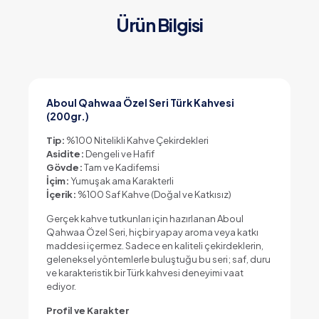
Ürün Bilgisi
Aboul Qahwaa Özel Seri Türk Kahvesi
(200gr.)
Tip:
%100 Nitelikli Kahve Çekirdekleri
Asidite:
Dengeli ve Hafif
Gövde:
Tam ve Kadifemsi
İçim:
Yumuşak ama Karakterli
İçerik:
%100 Saf Kahve (Doğal ve Katkısız)
Gerçek kahve tutkunları için hazırlanan Aboul
Qahwaa Özel Seri, hiçbir yapay aroma veya katkı
maddesi içermez. Sadece en kaliteli çekirdeklerin,
geleneksel yöntemlerle buluştuğu bu seri; saf, duru
ve karakteristik bir Türk kahvesi deneyimi vaat
ediyor.
Profil ve Karakter