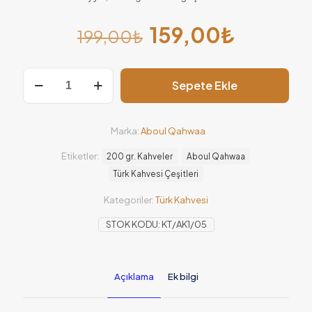
159,00
₺
199,00
₺
Sepete Ekle
Marka:
Aboul Qahwaa
Etiketler:
200 gr. Kahveler
Aboul Qahwaa
Türk Kahvesi Çeşitleri
Kategoriler:
Türk Kahvesi
STOK KODU:
KT/AK1/05
Açıklama
Ek bilgi