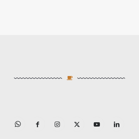
Ağırlık
0,2 kg
Boyutlar
10 × 20 × 25 cm
Marka
Aboul Qahwaa
Gramaj
200 gr.